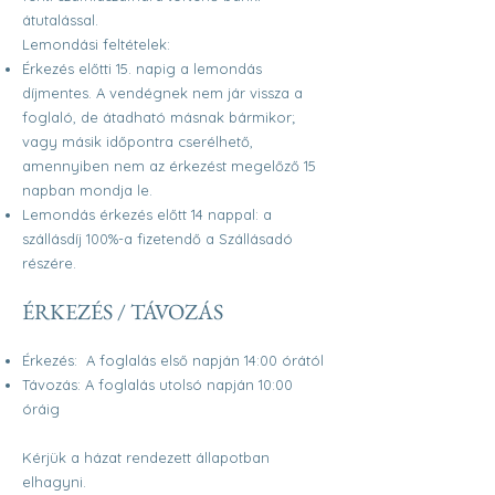
átutalással.
Lemondási feltételek:
Érkezés előtti 15. napig a lemondás
díjmentes. A vendégnek nem jár vissza a
foglaló, de átadható másnak bármikor;
vagy másik időpontra cserélhető,
amennyiben nem az érkezést megelőző 15
napban mondja le.
Lemondás érkezés előtt 14 nappal: a
szállásdíj 100%-a fizetendő a Szállásadó
részére.
ÉRKEZÉS / TÁVOZÁS
Érkezés: A foglalás első napján 14:00 órától
Távozás: A foglalás utolsó napján 10:00
óráig
Kérjük a házat rendezett állapotban
elhagyni.