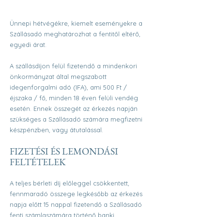
Ünnepi hétvégékre, kiemelt eseményekre a
Szállásadó meghatározhat a fentitől eltérő,
egyedi árat.
A szállásdíjon felül fizetendő a mindenkori
önkormányzat által megszabott
idegenforgalmi adó (IFA), ami 500 Ft /
éjszaka / fő, minden 18 éven felüli vendég
esetén. Ennek összegét az érkezés napján
szükséges a Szállásadó számára megfizetni
készpénzben, vagy átutalással.
FIZETÉSI ÉS LEMONDÁSI
FELTÉTELEK
A teljes bérleti díj előleggel csökkentett,
fennmaradó összege legkésőbb az érkezés
napja előtt 15 nappal fizetendő a Szállásadó
fenti számlaszámára történő banki