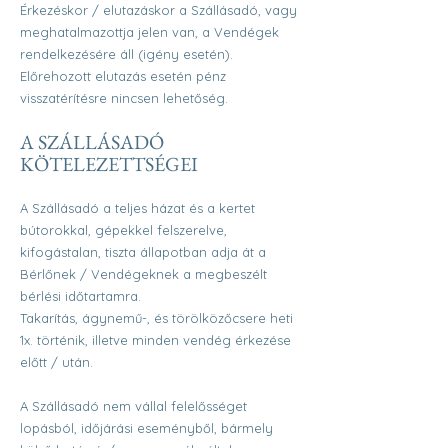
Érkezéskor / elutazáskor a Szállásadó, vagy
meghatalmazottja jelen van, a Vendégek
rendelkezésére áll (igény esetén).
Előrehozott elutazás esetén pénz
visszatérítésre nincsen lehetőség.
A SZÁLLÁSADÓ
KÖTELEZETTSÉGEI
A Szállásadó a teljes házat és a kertet
bútorokkal, gépekkel felszerelve,
kifogástalan, tiszta állapotban adja át a
Bérlőnek / Vendégeknek a megbeszélt
bérlési időtartamra.
Takarítás, ágynemű-, és törölközőcsere heti
1x. történik, illetve minden vendég érkezése
előtt / után.
A Szállásadó nem vállal felelősséget
lopásból, időjárási eseményből, bármely