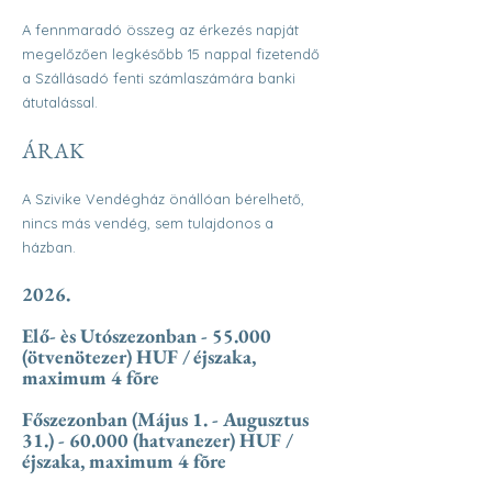
A fennmaradó összeg az érkezés napját
megelőzően legkésőbb 15 nappal fizetendő
a Szállásadó fenti számlaszámára banki
átutalással.
ÁRAK
A Szivike Vendégház önállóan bérelhető,
nincs más vendég, sem tulajdonos a
házban.
​
2026.
Elő- ès Utószezonban - 55.000
(ötvenötezer) HUF / éjszaka,
maximum 4 fõre
Főszezonban (Május 1. - Augusztus
31.) - 60.000
(hatvanezer) HUF /
éjszaka, maximum 4 fõre