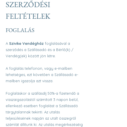
SZERZŐDÉSI
FELTÉTELEK
FOGLALÁS
A
Szivike Vendégház
foglalásával a
szerződés a Szállásadó és a Bérlő(k) /
Vendég(ek) között jön létre.
A foglalás telefonon, vagy e-mailben
lehetséges, ezt követően a Szállásadó e-
mailben igazolja azt vissza.
Foglaláskor a szállásdíj 50%-a fizetendő a
visszaigazolástól számított 3 napon belül,
ellenkező esetben foglalást a Szállásadó
tárgytalannak tekinti. Az utalás
teljesülésének napján az utalt összegről
számlát állítunk ki. Az utalás megérkezéséig