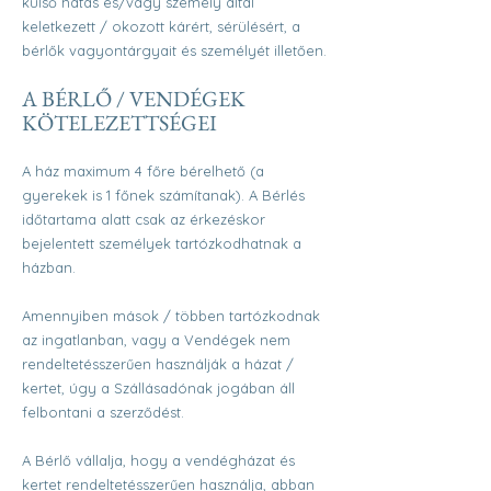
külső hatás és/vagy személy által
keletkezett / okozott kárért, sérülésért, a
bérlők vagyontárgyait és személyét illetően.
A BÉRLŐ / VENDÉGEK
KÖTELEZETTSÉGEI
A ház maximum 4 főre bérelhető (a
gyerekek is 1 főnek számítanak). A Bérlés
időtartama alatt csak az érkezéskor
bejelentett személyek tartózkodhatnak a
házban.
Amennyiben mások / többen tartózkodnak
az ingatlanban, vagy a Vendégek nem
rendeltetésszerűen használják a házat /
kertet, úgy a Szállásadónak jogában áll
felbontani a szerződést.
A Bérlő vállalja, hogy a vendégházat és
kertet rendeltetésszerűen használja, abban