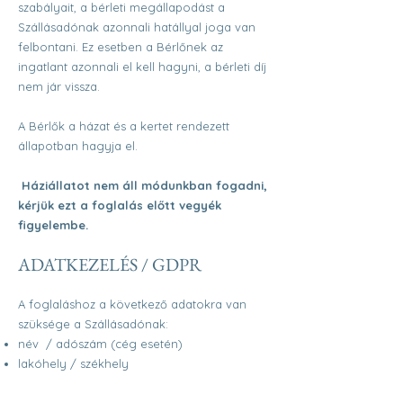
szabályait, a bérleti megállapodást a
Szállásadónak azonnali hatállyal joga van
felbontani. Ez esetben a Bérlőnek az
ingatlant azonnali el kell hagyni, a bérleti díj
nem jár vissza.
A Bérlők a házat és a kertet rendezett
állapotban hagyja el.
Háziállatot nem áll módunkban fogadni,
kérjük
ezt
a foglalás előtt vegyék
figyelembe.
ADATKEZELÉS / GDPR
A foglaláshoz a következő adatokra van
szüksége a Szállásadónak:
név / adószám (cég esetén)
lakóhely / székhely
email cím