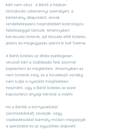
kárt nem okoz. A Bérlő a házban
tartózkodó valamennyi személyért, a
bérlemény állapotáért, annak
rendeltetésszerű használatáért kizárólagos
felelősséggel tartozik. Amennyiben
károkozás történik, azt távozás előtt köteles
jelezni és megegyezés szerint ki kell fizetnie.
A Bérlő köteles az általa esetlegesen
okozott kárt a Szállásadó felé azonnal
bejelenteni és megtéríteni. Amennyiben ez
nem történik meg, és a következő vendég
nem tudja a nyaralót megfelelően
használni, úgy a Bérlő köteles az ezzel
kapcsolatos anyagi károkat is viselni.
Ha a Bérlők a környezetüket
(szomszédokat) zavarják, vagy
viselkedésükkel bármely módon megszegik
a szerződést és az együttélés alapvető