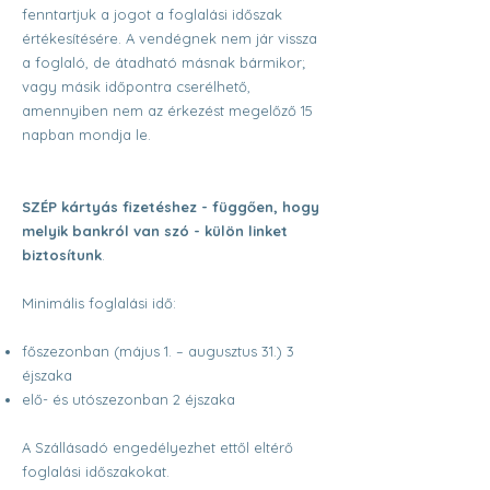
fenntartjuk a jogot a foglalási időszak
értékesítésére. A vendégnek nem jár vissza
a foglaló, de átadható másnak bármikor;
vagy másik időpontra cserélhető,
amennyiben nem az érkezést megelőző 15
napban mondja le.
SZÉP kártyás fizetéshez - függően, hogy
melyik bankról van szó - külön linket
biztosítunk
.
Minimális foglalási idő:
főszezonban (május 1. – augusztus 31.) 3
éjszaka
elő- és utószezonban 2 éjszaka
A Szállásadó engedélyezhet ettől eltérő
foglalási időszakokat.